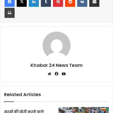
b
A
Print
o
p
o
p
k
Khabar 24 News Team
Website
Facebook
YouTube
Related Articles
सरसों की खेती करने वाले