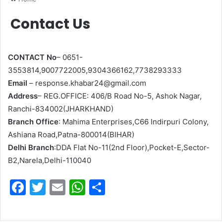
Contact Us
CONTACT No
– 0651-
3553814,
9007722005,9304366162,7738293333
Email
–
response.khabar24@gmail.com
Address
– REG.OFFICE: 406/B Road No-5, Ashok Nagar,
Ranchi-834002(JHARKHAND)
Branch Office
: Mahima Enterprises,C66 Indirpuri Colony,
Ashiana Road,Patna-800014(BIHAR)
Delhi Branch
:DDA Flat No-11(2nd Floor),Pocket-E,Sector-
B2,Narela,Delhi-110040
F
T
E
W
S
a
w
m
h
h
c
itt
ai
at
ar