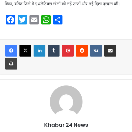
किया, बल्कि जिले में एथलेटिक्स खेलों को नई ऊर्जा और नई दिशा प्रदान की।
F
T
E
W
S
a
w
m
h
h
c
itt
ai
at
ar
e
er
l
LinkedIn
s
Tumblr
e
Pinterest
Reddit
VKontakte
Share via Email
b
A
Print
o
p
o
p
k
Khabar 24 News