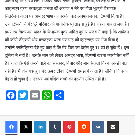
अमित कुमार यादव पिता राजदेव यादव ग्राम छुतहरी कटिया, बरकट्ठा निवासी ने
व्हाट्सएप ग्रुप बरकट्ठा जनता की आवाज में मेरे स्व पिता भूतपूर्व विधायक
चितरंजन यादव पर अभद्र भाषा का प्रयोग कर अपमानजनक टिप्पणी किया है।
उस टिप्पणी से मेरे पूरे परिवार को मानसिक प्रताड़ना हुई है। गहरा आघात लगा है।
इधर स्व चितरंजन यादव के विधायक पुत्र अमित कुमार यादव ने कहा है कि आवेदन
की कॉपी डीएसपी और बरकट्ठा थाना एसआइ को व्हाट्सएप पर भेज दिया है।
उन्होंने प्रतिक्रिया देते हुए कहा है कि मेरे पिता का देहांत हुए 11 वर्ष हो चुके हैं। इस
दुनिया मे नहीं हैं। उनके नाम को लेकर अभद्र भाषा, टिप्पणी करना न्यायोचित नहीं
है। कहा कि ऐसे करने वाले का संस्कार, विचार और मानसिकता गिरना अच्छी बात
नहीं है। मैं विधायक हूं। मेरे ऊपर टीका टिप्पणी समझ मे आता है। लेकिन जिनका
देहांत हो चुका है। उसपर अमर्यादित शब्दों का प्रयोग उचित नहीं है।
F
T
E
W
S
a
w
m
h
h
c
itt
ai
at
ar
e
er
l
LinkedIn
s
Tumblr
e
Pinterest
Reddit
VKontakte
Share via Email
b
A
Print