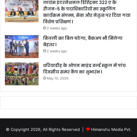
लायंस इंटरनेशनल डिस्ट्रिक्ट 322 ए के
रीजन-5 के पदाधिकारियों का स्कूलिंग
कार्यक्रम संपन्न, सेवा और नेतृत्व पर दिया गया
विशेष प्रशिक्षण l
2 weeks ago
बिजली का बिल घटेगा, बैकअप भी मिलेगा
बेहतर l
2 weeks ago
धरियाडीह के ओपन माइंड वर्ल्ड स्कूल में पांच
दिवसीय समर कैंप का शुभारंभ l
May 10, 2026
© Copyright 2026, All Rights Reserved |
Himanshu Media Pvt.