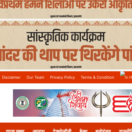
Disclaimer
Our Team
Privacy Policy
Terms & Condition
H
and No.1 News Channel
ताजा खबर
अपराध
टेक्नोलॉजी
हेल्थ
मनोरंजन
राजनीत