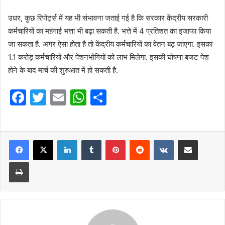
उधर, कुछ रिपोर्ट्स में यह भी संभावना जताई गई है कि सरकार केंद्रीय सरकारी
कर्मचारियों का महंगाई भत्ता भी बढ़ा सकती है. भत्ते में 4 प्रतिशत का इजाफा किया
जा सकता है. अगर ऐसा होता है तो केंद्रीय कर्मचारियों का वेतन बढ़ जाएगा. इसका
1.1 करोड़ कर्मचारियों और पेंशनभोगियों को लाभ मिलेगा. इसकी घोषणा बजट पेश
होने के बाद मार्च की शुरुआत में हो सकती है.
F
T
E
W
S
a
w
m
h
h
c
itt
ai
at
ar
e
er
l
LinkedIn
s
Tumblr
e
Pinterest
Reddit
VKontakte
Share via Email
b
A
Print
o
p
o
p
k