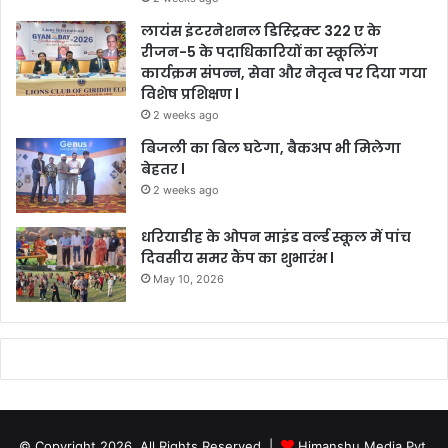
लायंस इंटरनेशनल डिस्ट्रिक्ट 322 ए के
रीजन-5 के पदाधिकारियों का स्कूलिंग
कार्यक्रम संपन्न, सेवा और नेतृत्व पर दिया गया
विशेष प्रशिक्षण l
2 weeks ago
बिजली का बिल घटेगा, बैकअप भी मिलेगा
बेहतर l
2 weeks ago
धरियाडीह के ओपन माइंड वर्ल्ड स्कूल में पांच
दिवसीय समर कैंप का शुभारंभ l
May 10, 2026
© Copyright 2026, All Rights Reserved |
Himanshu Media Pvt.