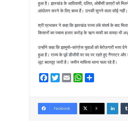
हुआ है। झारखंड के आदिवासी, दलित, ओबीसी छात्रों को मिलने वा
आंदोलन करने के लिए बाध्य हैं। उनकी सुनने वाला कोई नहीं।
श्री प्रभाकर ने कहा कि झारखंड राज्य लंबे संघर्ष के बाद म
किसानों का पचास हजार करोड़ के ऋण माफी का वायदा भी अधूर
उन्होंने कहा कि झामुमो–कांग्रेस युवाओं को बेरोज़गारी भत्ता 
हुआ है। राज्य के पूर्व डीजीपी पर पद पर रहते हुए गैंगस्टर और
लूट बदस्तूर जारी है। जमीन माफिया थाना चला रहे हैं।
F
T
E
W
S
a
w
m
h
h
c
itt
ai
at
ar
e
er
l
s
e
Linke
Facebook
X
b
A
o
p