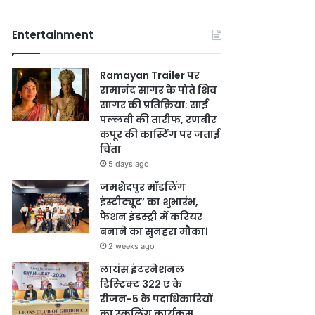
Entertainment
Ramayan Trailer पर
रामानंद सागर के पोते शिव
सागर की प्रतिक्रिया: साई
पल्लवी की तारीफ, रणबीर
कपूर की कास्टिंग पर जताई
चिंता
5 days ago
जमशेदपुर मॉडलिंग
इंस्टीट्यूट’ का शुभारंभ,
फैशन इंडस्ट्री में करियर
बनाने का सुनहरा मौका।
2 weeks ago
लायंस इंटरनेशनल
डिस्ट्रिक्ट 322 ए के
रीजन-5 के पदाधिकारियों
का स्कूलिंग कार्यक्रम