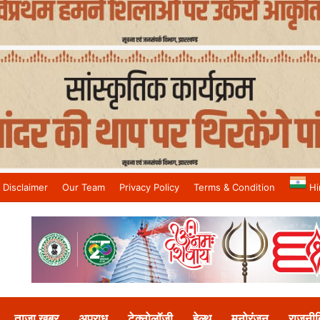
Disclaimer
Our Team
Privacy Policy
Terms & Condition
Hi
and No.1 News Channel
ताजा खबर
अपराध
टेक्नोलॉजी
हेल्थ
मनोरंजन
राजनीत