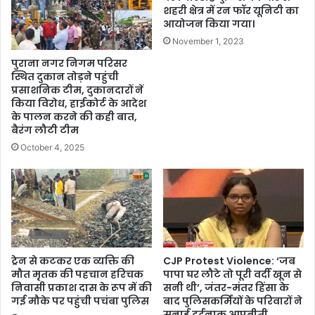
शहरी क्षेत्र में रन फॉर यूनिटी का
आयोजन किया गया।
November 1, 2023
पुराना नगर निगम परिसर
स्थित दुकान तोड़ने पहुंची
प्रसाशनिक टीम, दुकानदारों नें
किया विरोध, हाईकोर्ट के आदेश
के पालन करने की कही बात,
बैरंग लौटी टीम
October 4, 2025
ट्रेन से कटकर एक व्यक्ति की
CJP Protest Violence: ‘जब
मौत मृतक की पहचान हरिचक
पापा घर लौटे तो पूरी वर्दी खून से
निवासी प्रकाश दास के रूप में की
सनी थी’, जंतर-मंतर हिंसा के
गई मौके पर पहुंची पचंबा पुलिस
बाद पुलिसकर्मियों के परिवारों ने
सुनाई दर्दनाक आपबीती