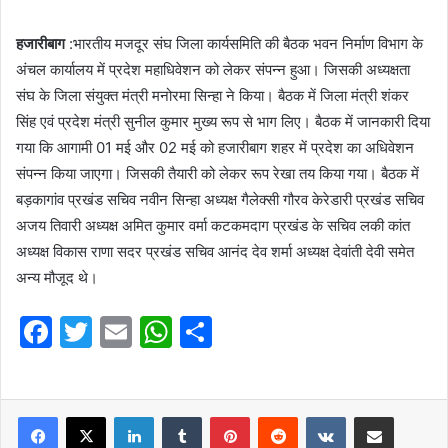
हजारीबाग
:भारतीय मजदूर संघ जिला कार्यसमिति की बैठक भवन निर्माण विभाग के
अंचल कार्यालय में प्रदेश महाधिवेशन को लेकर संपन्न हुआ। जिसकी अध्यक्षता
संघ के जिला संयुक्त मंत्री मनोरमा सिन्हा ने किया। बैठक में जिला मंत्री शंकर
सिंह एवं प्रदेश मंत्री सुनील कुमार मुख्य रूप से भाग लिए। बैठक में जानकारी दिया
गया कि आगामी 01 मई और 02 मई को हजारीबाग शहर में प्रदेश का अधिवेशन
संपन्न किया जाएगा। जिसकी तैयारी को लेकर रूप रेखा तय किया गया। बैठक में
बड़कागांव प्रखंड सचिव नवीन सिन्हा अध्यक्ष गैलेक्सी गौरव केरेडारी प्रखंड सचिव
अजय तिवारी अध्यक्ष अमित कुमार वर्मा कटकमदाग प्रखंड के सचिव लकी कांत
अध्यक्ष विकास राणा सदर प्रखंड सचिव आनंद देव शर्मा अध्यक्ष देवांती देवी समेत
अन्य मौजूद थे।
F
T
E
W
S
a
w
m
h
h
c
itt
ai
at
ar
e
er
l
LinkedIn
s
Tumblr
e
Pinterest
Reddit
VKontakte
Share via Email