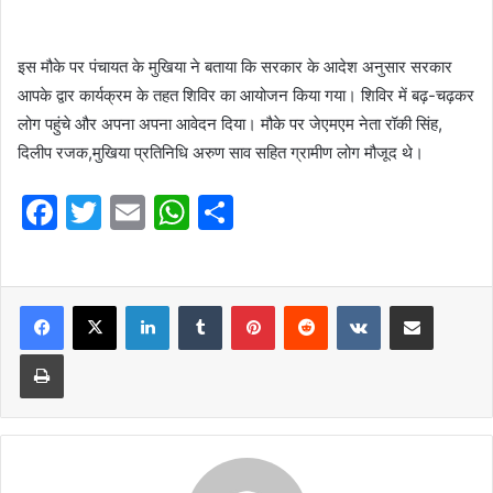
इस मौके पर पंचायत के मुखिया ने बताया कि सरकार के आदेश अनुसार सरकार
आपके द्वार कार्यक्रम के तहत शिविर का आयोजन किया गया। शिविर में बढ़-चढ़कर
लोग पहुंचे और अपना अपना आवेदन दिया। मौके पर जेएमएम नेता रॉकी सिंह,
दिलीप रजक,मुखिया प्रतिनिधि अरुण साव सहित ग्रामीण लोग मौजूद थे।
F
T
E
W
S
a
w
m
h
h
c
itt
ai
at
ar
e
er
l
LinkedIn
s
Tumblr
e
Pinterest
Reddit
VKontakte
Share via Email
b
A
Print
o
p
o
p
k