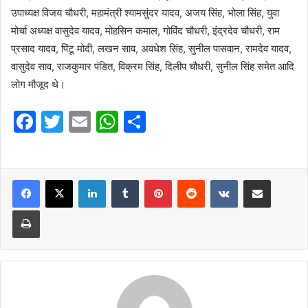
उपाध्यक्ष विजय चौधरी, महामंत्री श्यामसुंदर यादव, अजय सिंह, भोला सिंह, युवा
मोर्चा अध्यक्ष वासुदेव यादव, मोहसिन कमाल, गोविंद चौधरी, इंद्रदेव चौधरी, राम
प्रसाद यादव, पिंटू मोदी, लखन साव, अवधेश सिंह, सुनील पासवान, रामदेव यादव,
वासुदेव साव, राजकुमार पंडित, विक्रम सिंह, दिलीप चौधरी, सुनील सिंह समेत आदि
लोग मौजूद थे।
F
T
E
W
S
a
w
m
h
h
c
itt
ai
at
ar
e
er
l
LinkedIn
s
Tumblr
e
Pinterest
Reddit
VKontakte
Share via Email
b
A
Print
o
p
o
p
k