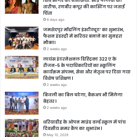
शिव सागर की प्रतिक्रिया: साई पल्लवी की
तारीफ, रणबीर कपूर की कास्टिंग पर जताई
चिंता
6 days ago
जमशेदपुर मॉडलिंग इंस्टीट्यूट’ का शुभारंभ,
फैशन इंडस्ट्री में करियर बनाने का सुनहरा
मौका।
2 weeks ago
लायंस इंटरनेशनल डिस्ट्रिक्ट 322 ए के
रीजन-5 के पदाधिकारियों का स्कूलिंग
कार्यक्रम संपन्न, सेवा और नेतृत्व पर दिया गया
विशेष प्रशिक्षण l
2 weeks ago
बिजली का बिल घटेगा, बैकअप भी मिलेगा
बेहतर l
2 weeks ago
धरियाडीह के ओपन माइंड वर्ल्ड स्कूल में पांच
दिवसीय समर कैंप का शुभारंभ l
May 10, 2026