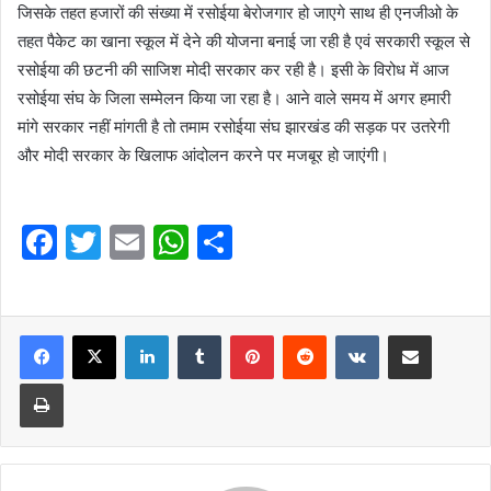
जिसके तहत हजारों की संख्या में रसोईया बेरोजगार हो जाएगे साथ ही एनजीओ के
तहत पैकेट का खाना स्कूल में देने की योजना बनाई जा रही है एवं सरकारी स्कूल से
रसोईया की छटनी की साजिश मोदी सरकार कर रही है। इसी के विरोध में आज
रसोईया संघ के जिला सम्मेलन किया जा रहा है। आने वाले समय में अगर हमारी
मांगे सरकार नहीं मांगती है तो तमाम रसोईया संघ झारखंड की सड़क पर उतरेगी
और मोदी सरकार के खिलाफ आंदोलन करने पर मजबूर हो जाएंगी।
F
T
E
W
S
a
w
m
h
h
c
itt
ai
at
ar
e
er
l
LinkedIn
s
Tumblr
e
Pinterest
Reddit
VKontakte
Share via Email
b
A
Print
o
p
o
p
k