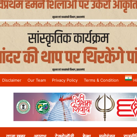
Disclaimer
Our Team
Privacy Policy
Terms & Condition
H
and No.1 News Channel
ताजा खबर
अपराध
टेक्नोलॉजी
हेल्थ
मनोरंजन
राजनीत