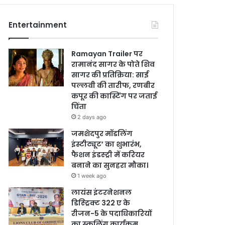
Entertainment
Ramayan Trailer पर
रामानंद सागर के पोते शिव
सागर की प्रतिक्रिया: साई
पल्लवी की तारीफ, रणबीर
कपूर की कास्टिंग पर जताई
चिंता
2 days ago
जमशेदपुर मॉडलिंग
इंस्टीट्यूट’ का शुभारंभ,
फैशन इंडस्ट्री में करियर
बनाने का सुनहरा मौका।
1 week ago
लायंस इंटरनेशनल
डिस्ट्रिक्ट 322 ए के
रीजन-5 के पदाधिकारियों
का स्कूलिंग कार्यक्रम