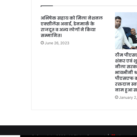
अभिषेक सहाय को मिला नेशनल
एक्सीलेंस अवार्ड, डेनमार्क के
राजदूत व अन्य लोगों ने किया
सम्मानित।
June 26, 2023
टीम पीएस
शंकर एवं शुभ
नीला सरका
भावभीनी श्
पीएसएफ का
रक्तदान स्
नाम हुआ सम
January 2
© Copyright 2026, All Rights Reserved |
Himanshu M