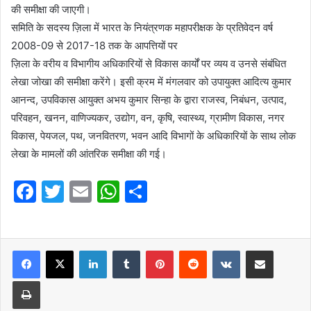
की समीक्षा की जाएगी।
समिति के सदस्य ज़िला में भारत के नियंत्रणक महापरीक्षक के प्रतिवेदन वर्ष
2008-09 से 2017-18 तक के आपत्तियों पर
ज़िला के वरीय व विभागीय अधिकारियों से विकास कार्यों पर व्यय व उनसे संबंधित
लेखा जोखा की समीक्षा करेंगे। इसी क्रम में मंगलवार को उपायुक्त आदित्य कुमार
आनन्द, उपविकास आयुक्त अभय कुमार सिन्हा के द्वारा राजस्व, निबंधन, उत्पाद,
परिवहन, खनन, वाणिज्यकर, उद्योग, वन, कृषि, स्वास्थ्य, ग्रामीण विकास, नगर
विकास, पेयजल, पथ, जनवितरण, भवन आदि विभागों के अधिकारियों के साथ लोक
लेखा के मामलों की आंतरिक समीक्षा की गई।
F
T
E
W
S
a
w
m
h
h
c
itt
ai
at
ar
e
er
l
LinkedIn
s
Tumblr
e
Pinterest
Reddit
VKontakte
Share via Email
b
A
Print
o
p