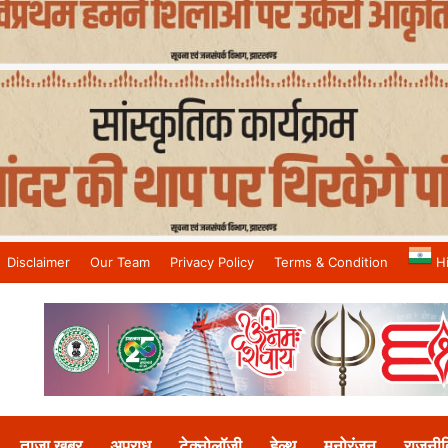
Disclaimer
Our Team
Privacy Policy
Terms & Condition
H
and No.1 News Channel
ताजा खबर
अपराध
टेक्नोलॉजी
हेल्थ
मनोरंजन
राजनीत