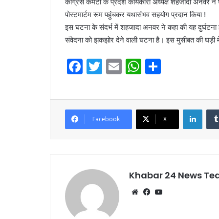
कांग्रेस कमेटी के प्रदेश कार्यकारी अध्यक्ष शहजादा अनवर 
पोस्टमार्टम रूम पहुंचकर यथासंभव सहयोग प्रदान किया !
इस घटना के संदर्भ में शहजादा अनवर ने कहा की यह दुर्घटना ह
संवेदना को झकझोर देने वाली घटना है। इस मुसीबत की घड़ी में क
F
T
E
W
S
a
w
m
h
h
c
itt
ai
at
ar
e
er
l
s
e
Linke
Facebook
X
b
A
o
p
o
p
k
Khabar 24 News T
Website
Facebook
YouTube