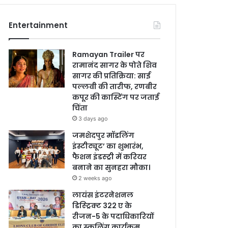
Entertainment
Ramayan Trailer पर
रामानंद सागर के पोते शिव
सागर की प्रतिक्रिया: साई
पल्लवी की तारीफ, रणबीर
कपूर की कास्टिंग पर जताई
चिंता
3 days ago
जमशेदपुर मॉडलिंग
इंस्टीट्यूट’ का शुभारंभ,
फैशन इंडस्ट्री में करियर
बनाने का सुनहरा मौका।
2 weeks ago
लायंस इंटरनेशनल
डिस्ट्रिक्ट 322 ए के
रीजन-5 के पदाधिकारियों
का स्कूलिंग कार्यक्रम