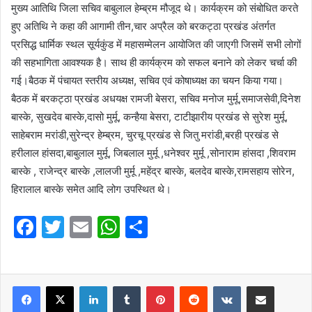
मुख्य आतिथि जिला सचिव बाबुलाल हेम्ब्रम मौजूद थे। कार्यक्रम को संबोधित करते
हुए अतिथि ने कहा की आगामी तीन,चार अप्रैल को बरकट्ठा प्रखंड अंतर्गत
प्रसिद्ध धार्मिक स्थल सूर्यकुंड में महासम्मेलन आयोजित की जाएगी जिसमें सभी लोगों
की सहभागिता आवश्यक है। साथ ही कार्यक्रम को सफल बनाने को लेकर चर्चा की
गई।बैठक में पंचायत स्तरीय अध्यक्ष, सचिव एवं कोषाध्यक्ष का चयन किया गया।
बैठक में बरकट्ठा प्रखंड अधयक्ष रामजी बेसरा, सचिव मनोज मुर्मू,समाजसेवी,दिनेश
बास्के, सुखदेव बास्के,दासो मुर्मू, कन्हैया बेसरा, टाटीझारीय प्रखंड से सुरेश मुर्मू,
साहेबराम मरांडी,सुरेन्द्र हेम्ब्रम, चुरचू प्रखंड से जितु मरांडी,बरही प्रखंड से
हरीलाल हांसदा,बाबुलाल मुर्मू, जिबलाल मुर्मू ,धनेश्वर मुर्मू ,सोनाराम हांसदा ,शिवराम
बास्के , राजेन्द्र बास्के ,लालजी मुर्मू ,महेंद्र बास्के, बलदेव बास्के,रामसहाय सोरेन,
हिरालाल बास्के समेत आदि लोग उपस्थित थे।
F
T
E
W
S
a
w
m
h
h
c
itt
ai
at
ar
e
er
l
LinkedIn
s
Tumblr
e
Pinterest
Reddit
VKontakte
Share via Email