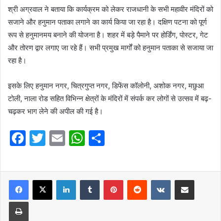
श्री अग्रवाल ने बताया कि कार्यक्रम को लेकर राजधानी के सभी महावीर मंदिरों को
सजाने और हनुमान पताका लगाने का कार्य किया जा रहा है। दक्षिण पटना को पूर्ण
रूप से हनुमानमय बनाने की योजना है। शहर में बड़े पैमाने पर होर्डिंग, पोस्टर, गेट
और तोरण द्वार लगाए जा रहे हैं। सभी प्रमुख मार्गों को हनुमान पताका से सजाया जा
रहा है।
इसके लिए हनुमान नगर, चित्रगुप्त नगर, डिफेंस कॉलोनी, अशोक नगर, मछुआ
टोली, नाला रोड सहित विभिन्न क्षेत्रों के मंदिरों में संपर्क कर लोगों से उत्सव में बढ़-
चढ़कर भाग लेने की अपील की गई है।
F
T
E
W
S
a
w
m
h
h
c
itt
ai
at
ar
e
er
l
LinkedIn
s
Tumblr
e
Pinterest
Reddit
VKontakte
Share via Email
b
A
Print
o
p