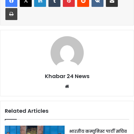
b
A
Print
o
p
o
p
k
Khabar 24 News
Website
Related Articles
भारतीय कम्युनिस्ट पार्टी सचिव