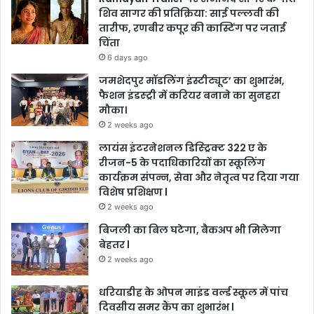
शिव सागर की प्रतिक्रिया: साई पल्लवी की
तारीफ, रणबीर कपूर की कास्टिंग पर जताई
चिंता
6 days ago
जमशेदपुर मॉडलिंग इंस्टीट्यूट’ का शुभारंभ,
फैशन इंडस्ट्री में करियर बनाने का सुनहरा
मौका।
2 weeks ago
लायंस इंटरनेशनल डिस्ट्रिक्ट 322 ए के
रीजन-5 के पदाधिकारियों का स्कूलिंग
कार्यक्रम संपन्न, सेवा और नेतृत्व पर दिया गया
विशेष प्रशिक्षण l
2 weeks ago
बिजली का बिल घटेगा, बैकअप भी मिलेगा
बेहतर l
2 weeks ago
धरियाडीह के ओपन माइंड वर्ल्ड स्कूल में पांच
दिवसीय समर कैंप का शुभारंभ l