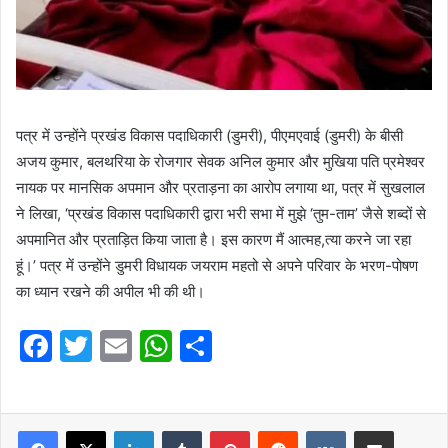
पत्र में उन्होंने प्रखंड विकास पदाधिकारी (डुमरी), पीएमएवाई (डुमरी) के बीसी
अजय कुमार, बलथरिया के रोजगार सेवक अनिल कुमार और मुखिया पति प्रमेश्वर
नायक पर मानसिक अपमान और प्रताड़ना का आरोप लगाया था, पत्र में सुखलाल
ने लिखा, ‘प्रखंड विकास पदाधिकारी द्वारा भरी सभा में मुझे ‘तुम-ताम’ जैसे शब्दों से
अपमानित और प्रताड़ित किया जाता है। इस कारण मैं आत्मह,त्या करने जा रहा
हूं।’ पत्र में उन्होंने डुमरी विधायक जयराम महतो से अपने परिवार के भरण-पोषण
का ध्यान रखने की अपील भी की थी।
F
T
E
W
S
a
w
m
h
h
c
itt
ai
at
ar
e
er
l
LinkedIn
s
Tumblr
e
Pinterest
Reddit
VKontakte
Share via Email