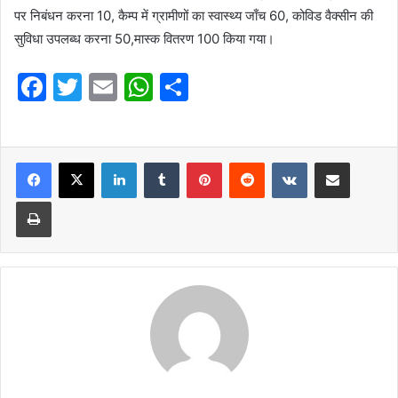
पर निबंधन करना 10, कैम्प में ग्रामीणों का स्वास्थ्य जाँच 60, कोविड वैक्सीन की
सुविधा उपलब्ध करना 50,मास्क वितरण 100 किया गया।
F
T
E
W
S
a
w
m
h
h
c
itt
ai
at
ar
e
er
l
LinkedIn
s
Tumblr
e
Pinterest
Reddit
VKontakte
Share via Email
b
A
Print
o
p
o
p
k