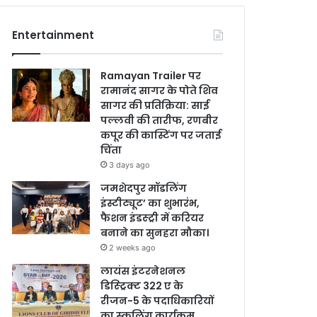
Entertainment
Ramayan Trailer पर
रामानंद सागर के पोते शिव
सागर की प्रतिक्रिया: साई
पल्लवी की तारीफ, रणबीर
कपूर की कास्टिंग पर जताई
चिंता
3 days ago
जमशेदपुर मॉडलिंग
इंस्टीट्यूट’ का शुभारंभ,
फैशन इंडस्ट्री में करियर
बनाने का सुनहरा मौका।
2 weeks ago
लायंस इंटरनेशनल
डिस्ट्रिक्ट 322 ए के
रीजन-5 के पदाधिकारियों
का स्कूलिंग कार्यक्रम