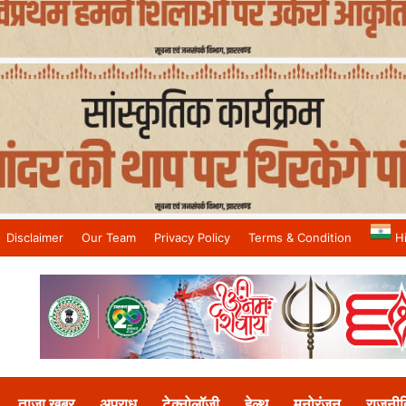
Disclaimer
Our Team
Privacy Policy
Terms & Condition
H
and No.1 News Channel
ताजा खबर
अपराध
टेक्नोलॉजी
हेल्थ
मनोरंजन
राजनीत