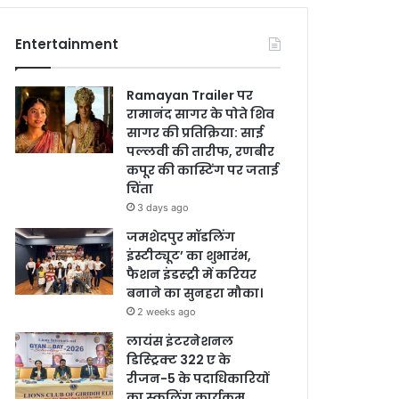
Entertainment
Ramayan Trailer पर
रामानंद सागर के पोते शिव
सागर की प्रतिक्रिया: साई
पल्लवी की तारीफ, रणबीर
कपूर की कास्टिंग पर जताई
चिंता
3 days ago
जमशेदपुर मॉडलिंग
इंस्टीट्यूट’ का शुभारंभ,
फैशन इंडस्ट्री में करियर
बनाने का सुनहरा मौका।
2 weeks ago
लायंस इंटरनेशनल
डिस्ट्रिक्ट 322 ए के
रीजन-5 के पदाधिकारियों
का स्कूलिंग कार्यक्रम