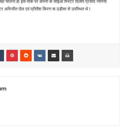
च्छा योजना हैl इस मौके पर कंपनी के सीईओ मिस्टर दिलीप प्रसाद नोनिया
्टर अभिजीत पोल एवं प्रीतीश किरण बा उड़ीसा से उपस्थित थे l
dIn
Tumblr
Pinterest
Reddit
VKontakte
Share via Email
Print
eam