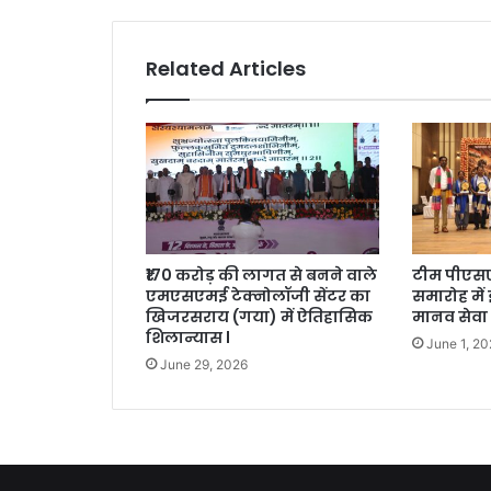
Related Articles
₹170 करोड़ की लागत से बनने वाले
टीम पीएसए
एमएसएमई टेक्नोलॉजी सेंटर का
समारोह में
खिजरसराय (गया) में ऐतिहासिक
मानव सेवा
शिलान्यास l
June 1, 2
June 29, 2026