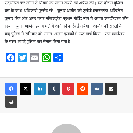
उद्घोषित कर लोगों से नियमों का पालन करने की अपील की। इस दौरान पुलिस
बल के साथ अधिकारी मुस्तैद रहे। चुनाव आयोग को एसीपी हजरतगंज अखिलेश
कुमार सि‍ंह और अपर नगर मजिस्ट्रेट प्रथम गोवि‍ंद मौर्य ने अपना स्पष्टीकरण सौंप
दिया। चुनाव आयोग इस मामले में आगे की कार्रवाई करेगा। आयोग की सख्ती के
बाद पुलिस ने शनिवार को अलग-अलग इलाकों में रूट मार्च किया। सपा कार्यालय
के बाहर स्थाई पुलिस बल तैनात किया गया है।
F
T
E
W
S
a
w
m
h
h
c
itt
ai
at
ar
e
er
l
LinkedIn
s
Tumblr
e
Pinterest
Reddit
VKontakte
Share via Email
b
A
Print
o
p
o
p
k