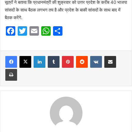
सूत्रों ने बताया कि प्रधानमंत्री की शुक्रवार को उत्तर प्रदेश के करीब 40 भाजपा
सांसदों के साथ बैठक लगभग तय है और प्रदेश के बाकी सांसदों के साथ बाद में
बैठक करेंगे.
F
T
E
W
S
a
w
m
h
h
c
itt
ai
at
ar
e
er
l
LinkedIn
s
Tumblr
e
Pinterest
Reddit
VKontakte
Share via Email
b
A
Print
o
p
o
p
k