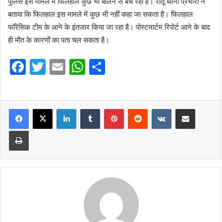
पुलिस इस मामले में फिलहाल कुछ भी बोलने से बच रही है। रातू थाना प्रभारी ने
बताया कि फिलहाल इस मामले में कुछ भी नहीं कहा जा सकता है। फिलहाल
फॉरेंसिक टीम के आने के इंतजार किया जा रहा है। पोस्टमार्टम रिपोर्ट आने के बाद
ही मौत के कारणों का पता चल सकता है।
F
T
E
W
S
a
w
m
h
h
c
itt
ai
at
ar
e
er
l
LinkedIn
s
Tumblr
e
Pinterest
Reddit
VKontakte
Share via Email
b
A
Print
o
p
o
p
k