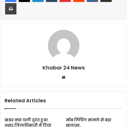
b
A
Print
o
p
o
p
k
Khabar 24 News
Website
Related Articles
खबर क्या चली तुरंत हुआ
मॉब लिंचिंग मामले में बड़ा
असर,जिलाधिकारी ने दिया
खुलासा,