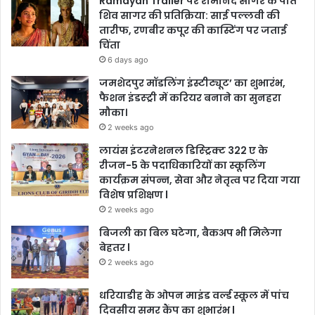
Ramayan Trailer पर रामानंद सागर के पोते
शिव सागर की प्रतिक्रिया: साई पल्लवी की
तारीफ, रणबीर कपूर की कास्टिंग पर जताई
चिंता
6 days ago
जमशेदपुर मॉडलिंग इंस्टीट्यूट’ का शुभारंभ,
फैशन इंडस्ट्री में करियर बनाने का सुनहरा
मौका।
2 weeks ago
लायंस इंटरनेशनल डिस्ट्रिक्ट 322 ए के
रीजन-5 के पदाधिकारियों का स्कूलिंग
कार्यक्रम संपन्न, सेवा और नेतृत्व पर दिया गया
विशेष प्रशिक्षण l
2 weeks ago
बिजली का बिल घटेगा, बैकअप भी मिलेगा
बेहतर l
2 weeks ago
धरियाडीह के ओपन माइंड वर्ल्ड स्कूल में पांच
दिवसीय समर कैंप का शुभारंभ l