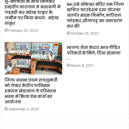
भू-माफिया के साथ मिलकर
NH 2से ऑकेश्वर मंदिर तक जिला
इन्द्रदीप नारायण ने वंशावली में
खनिज फाउंडेशन ट्रस्ट योजना
गड़बड़ी कर महेन्द्र ठाकुर के
अंतर्गत संडक निर्माण,नारियल
जमीन पर किया कब्जा : महेन्द्र
फोड़कर,शीलापट्ट का अनावरण
ठाकुर
कर की
February 10, 2023
October 22, 2022
भाजपा नेता केदार साव पीड़ित
परिवारों से मिले, दिया संत्वाना
….
March 8, 2021
जिला अध्यक्ष चयन रायशुमारी
को लेकर केंद्रीय पर्यवेक्षक
इमरान खेडावाल ने परिसदन
भवन में किया प्रेस वार्ता का
आयोजन
September 5, 2025