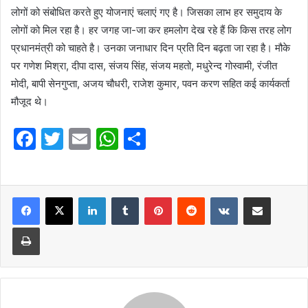
लोगों को संबोधित करते हुए योजनाएं चलाएं गए है। जिसका लाभ हर समुदाय के
लोगों को मिल रहा है। हर जगह जा-जा कर हमलोग देख रहे हैं कि किस तरह लोग
प्रधानमंत्री को चाहते है। उनका जनाधार दिन प्रति दिन बढ़ता जा रहा है। मौके
पर गणेश मिश्रा, दीपा दास, संजय सिंह, संजय महतो, मधुरेन्द गोस्वामी, रंजीत
मोदी, बापी सेनगुप्ता, अजय चौधरी, राजेश कुमार, पवन करण सहित कई कार्यकर्ता
मौजूद थे।
F
T
E
W
S
a
w
m
h
h
c
itt
ai
at
ar
e
er
l
LinkedIn
s
Tumblr
e
Pinterest
Reddit
VKontakte
Share via Email
b
A
Print
o
p
o
p
k