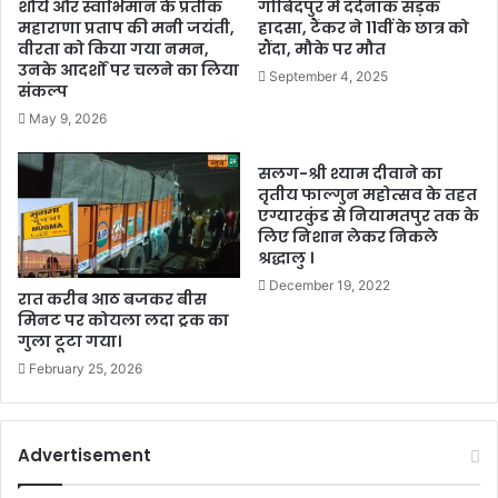
शौर्य और स्वाभिमान के प्रतीक
गोबिंदपुर में दर्दनाक सड़क
महाराणा प्रताप की मनी जयंती,
हादसा, टैंकर ने 11वीं के छात्र को
वीरता को किया गया नमन,
रौंदा, मौके पर मौत
उनके आदर्शों पर चलने का लिया
September 4, 2025
संकल्प
May 9, 2026
सलग-श्री श्याम दीवाने का
तृतीय फाल्गुन महोत्सव के तहत
एग्यारकुंड से नियामतपुर तक के
लिए निशान लेकर निकले
श्रद्धालु ।
December 19, 2022
रात करीब आठ बजकर बीस
मिनट पर कोयला लदा ट्रक का
गुला टूटा गया।
February 25, 2026
Advertisement