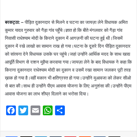
बरकट्ठा: –
पीड़ित दुकानदार से मिलने व घटना का जायज़ा लेने विधायक अमित
कुमार यादव गुरुवार को गैड़ा गांव पहुँचे।ज्ञात हो कि बीते मंगलवार को गैड़ा गांव
निवासी राधेश्याम मोदी के किराने दुकान में आगज़नी की घटना हुई थी।जिसमें
दुकान में रखे लाखो का सामान राख हो गया।घटना के दूसरे दिन पीड़ित दुकानदार
को सांत्वना देने विधायक उसके घर पहुंचे।जहां उन्होंने आर्थिक मदद के साथ खाद्य
आपूर्ति विभाग से राशन मुहैया करवाया गया।जायज़ा लेने के बाद विधायक ने कहा कि
किराना दुकानदार राधेश्याम मोदी का दुकान व उसमें रखा सामान जलकर पूरी तरह
ख़ाक हो गया है।वहीं मकान भी क्षतिग्रस्त हो गया।उन्होंने मुआवजा को लेकर सीओ
से बात की।साथ ही उन्होंने पीएम आवास योजना के लिए अनुशंसा की।उन्होंने पीएम
आवास योजना का लाभ शीघ्र दिलाने का भरोसा दिया।
F
T
E
W
S
a
w
m
h
h
c
itt
ai
at
ar
LinkedIn
Tumblr
Pinterest
Reddit
VKontakte
Share via Email