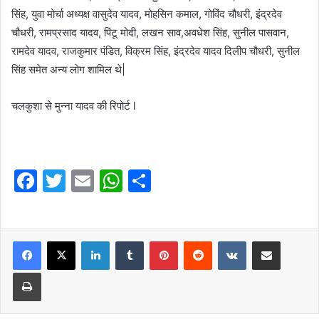
सिंह, युवा मोर्चा अध्यक्ष वासुदेव यादव, मोहसिन कमाल, गोविंद चौधरी, इंद्रदेव
चौधरी, रामप्रसाद यादव, पिंटू मोदी, लखन साव,अवधेश सिंह, सुनील पासवान,
रामदेव यादव, राजकुमार पंडित, विक्रम सिंह, इंद्रदेव यादव दिलीप चौधरी, सुनील
सिंह समेत अन्य लोग शामिल थे|
चलकुशा से मुन्ना यादव की रिपोर्ट l
F
T
E
W
S
a
w
m
h
h
c
itt
ai
at
ar
e
er
l
LinkedIn
s
Tumblr
e
Pinterest
Reddit
VKontakte
Share via Email
b
A
Print
o
p
o
p