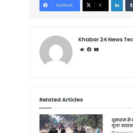
e
er
l
s
e
Facebook
X
b
A
o
p
o
p
k
Khabar 24 News T
Website
Facebook
YouTube
Related Articles
धूमधाम से 
पूजा आराध
October 2