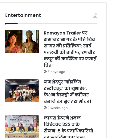
Entertainment
Ramayan Trailer पर
रामानंद सागर के पोते शिव
सागर की प्रतिक्रिया: साई
पल्लवी की तारीफ, रणबीर
कपूर की कास्टिंग पर जताई
चिंता
3 days ago
जमशेदपुर मॉडलिंग
इंस्टीट्यूट’ का शुभारंभ,
फैशन इंडस्ट्री में करियर
बनाने का सुनहरा मौका।
2 weeks ago
लायंस इंटरनेशनल
डिस्ट्रिक्ट 322 ए के
रीजन-5 के पदाधिकारियों
का स्कूलिंग कार्यक्रम