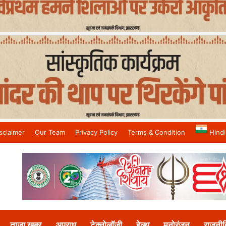
sclaimer
Our Team
Privacy Policy
Terms & Condition
Hindi
and No.1 News Channel
ताजा खबर
अपराध
टेक्नोलॉजी
हेल्थ
मनोरंजन
राजनीत