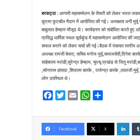
बरकट्ठा
: आगामी महासम्मेलन के तैयारी को लेकर भारत जकात 
कुटमा फुटबॉल मैदान में आयोजित की गई। अध्यक्षता धनी मुर्म
बाबुलाल हेम्ब्रम मौजूद थे। कार्यक्रम को संबोधित करते हुए
प्रसिद्ध धार्मिक स्थल सूर्यकुंड में महासम्मेलन आयोजित की 
सफल बनाने को लेकर चर्चा की गई।बैठक में पंचायत स्तरीय अध्
अधयक्ष रामजी बेसरा, सचिव मनोज मुर्मू,समाजसेवी,दिनेश बास्के, स
साहेबराम मरांडी,सुरेन्द्र हेम्ब्रम, चुरचू प्रखंड से जितु मरांडी,ब
,सोनाराम हांसदा ,शिवराम बास्के , राजेन्द्र बास्के ,लालजी मुर्
लोग उपस्थित थे।
F
T
E
W
S
a
w
m
h
h
c
itt
ai
at
ar
e
er
l
s
e
Linke
Facebook
X
b
A