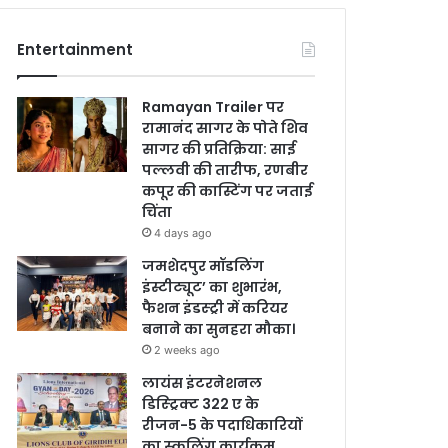
Entertainment
Ramayan Trailer पर
रामानंद सागर के पोते शिव
सागर की प्रतिक्रिया: साई
पल्लवी की तारीफ, रणबीर
कपूर की कास्टिंग पर जताई
चिंता
4 days ago
जमशेदपुर मॉडलिंग
इंस्टीट्यूट’ का शुभारंभ,
फैशन इंडस्ट्री में करियर
बनाने का सुनहरा मौका।
2 weeks ago
लायंस इंटरनेशनल
डिस्ट्रिक्ट 322 ए के
रीजन-5 के पदाधिकारियों
का स्कूलिंग कार्यक्रम