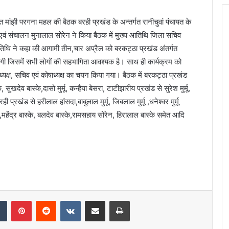
मांझी परगना महल की बैठक बरही प्रखंड के अन्तर्गत रानीचुवां पंचायत के
ू एवं संचालन मुनालाल सोरेन ने किया बैठक में मुख्य आतिथि जिला सचिव
 अतिथि ने कहा की आगामी तीन,चार अप्रैल को बरकट्ठा प्रखंड अंतर्गत
जाएगी जिसमें सभी लोगों की सहभागिता आवश्यक है। साथ ही कार्यक्रम को
यक्ष, सचिव एवं कोषाध्यक्ष का चयन किया गया। बैठक में बरकट्ठा प्रखंड
ुखदेव बास्के,दासो मुर्मू, कन्हैया बेसरा, टाटीझारीय प्रखंड से सुरेश मुर्मू,
रही प्रखंड से हरीलाल हांसदा,बाबुलाल मुर्मू, जिबलाल मुर्मू ,धनेश्वर मुर्मू
मू ,महेंद्र बास्के, बलदेव बास्के,रामसहाय सोरेन, हिरालाल बास्के समेत आदि
dIn
Tumblr
Pinterest
Reddit
VKontakte
Share via Email
Print