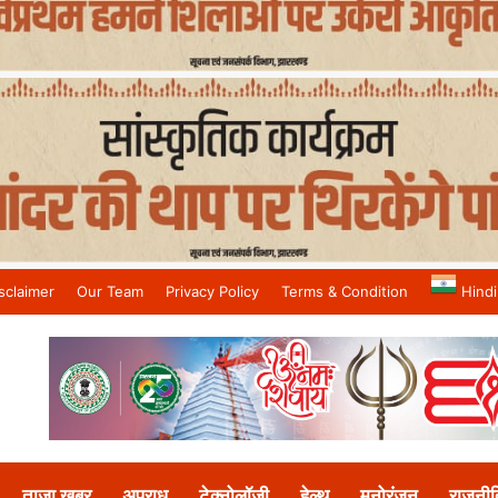
sclaimer
Our Team
Privacy Policy
Terms & Condition
Hindi
and No.1 News Channel
ताजा खबर
अपराध
टेक्नोलॉजी
हेल्थ
मनोरंजन
राजनीत