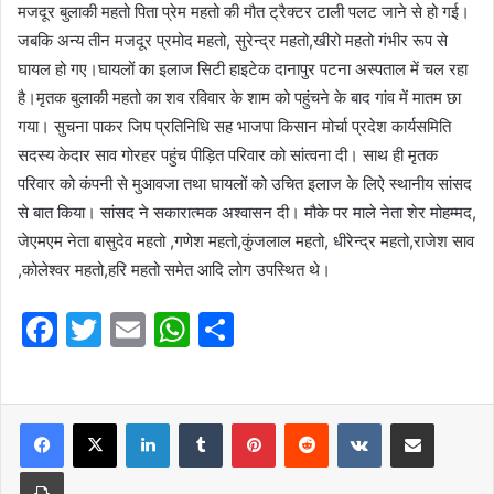
मजदूर बुलाकी महतो पिता प्रेम महतो की मौत ट्रैक्टर टाली पलट जाने से हो गई।
जबकि अन्य तीन मजदूर प्रमोद महतो, सुरेन्द्र महतो,खीरो महतो गंभीर रूप से
घायल हो गए।घायलों का इलाज सिटी हाइटेक दानापुर पटना अस्पताल में चल रहा
है।मृतक बुलाकी महतो का शव रविवार के शाम को पहुंचने के बाद गांव में मातम छा
गया। सुचना पाकर जिप प्रतिनिधि सह भाजपा किसान मोर्चा प्रदेश कार्यसमिति
सदस्य केदार साव गोरहर पहुंच पीड़ित परिवार को सांत्वना दी। साथ ही मृतक
परिवार को कंपनी से मुआवजा तथा घायलों को उचित इलाज के लिऐ स्थानीय सांसद
से बात किया। सांसद ने सकारात्मक अश्वासन दी। मौके पर माले नेता शेर मोहम्मद,
जेएमएम नेता बासुदेव महतो ,गणेश महतो,कुंजलाल महतो, धीरेन्द्र महतो,राजेश साव
,कोलेश्वर महतो,हरि महतो समेत आदि लोग उपस्थित थे।
F
T
E
W
S
a
w
m
h
h
c
itt
ai
at
ar
e
er
l
LinkedIn
s
Tumblr
e
Pinterest
Reddit
VKontakte
Share via Email
b
A
Print