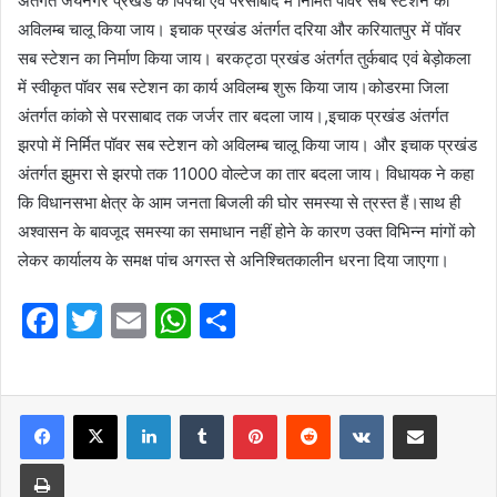
अंतर्गत जयनगर प्रखंड के पिपचो एवं परसाबाद में निर्मित पॉवर सब स्टेशन को
अविलम्ब चालू किया जाय। इचाक प्रखंड अंतर्गत दरिया और करियातपुर में पॉवर
सब स्टेशन का निर्माण किया जाय। बरकट्ठा प्रखंड अंतर्गत तुर्कबाद एवं बेड़ोकला
में स्वीकृत पॉवर सब स्टेशन का कार्य अविलम्ब शुरू किया जाय।कोडरमा जिला
अंतर्गत कांको से परसाबाद तक जर्जर तार बदला जाय।,इचाक प्रखंड अंतर्गत
झरपो में निर्मित पॉवर सब स्टेशन को अविलम्ब चालू किया जाय। और इचाक प्रखंड
अंतर्गत झुमरा से झरपो तक 11000 वोल्टेज का तार बदला जाय। विधायक ने कहा
कि विधानसभा क्षेत्र के आम जनता बिजली की घोर समस्या से त्रस्त हैं।साथ ही
अश्वासन के बावजूद समस्या का समाधान नहीं होने के कारण उक्त विभिन्न मांगों को
लेकर कार्यालय के समक्ष पांच अगस्त से अनिश्चितकालीन धरना दिया जाएगा।
F
T
E
W
S
a
w
m
h
h
c
itt
ai
at
ar
e
er
l
LinkedIn
s
Tumblr
e
Pinterest
Reddit
VKontakte
Share via Email
b
A
Print