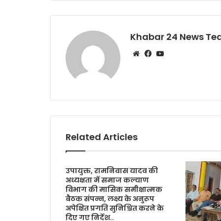
o
p
o
p
k
Khabar 24 News T
Website
Facebook
YouTube
Related Articles
उपायुक्त, रामनिवास यादव की
अध्यक्षता में समाज कल्याण
विभाग की मासिक समीक्षात्मक
बैठक संपन्न, लक्ष्य के अनुरूप
अपेक्षित प्रगति सुनिश्चित करने के
दिए गए निर्देश..