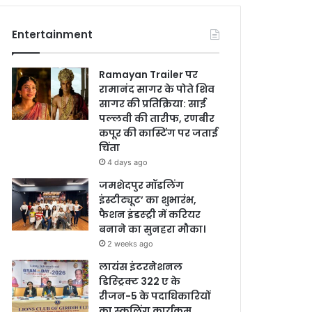
Entertainment
Ramayan Trailer पर
रामानंद सागर के पोते शिव
सागर की प्रतिक्रिया: साई
पल्लवी की तारीफ, रणबीर
कपूर की कास्टिंग पर जताई
चिंता
4 days ago
जमशेदपुर मॉडलिंग
इंस्टीट्यूट’ का शुभारंभ,
फैशन इंडस्ट्री में करियर
बनाने का सुनहरा मौका।
2 weeks ago
लायंस इंटरनेशनल
डिस्ट्रिक्ट 322 ए के
रीजन-5 के पदाधिकारियों
का स्कूलिंग कार्यक्रम