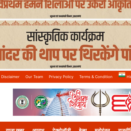
Disclaimer
Our Team
Privacy Policy
Terms & Condition
Hi
and No.1 News Channel
ताजा खबर
अपराध
टेक्नोलॉजी
हेल्थ
मनोरंजन
राजनीत