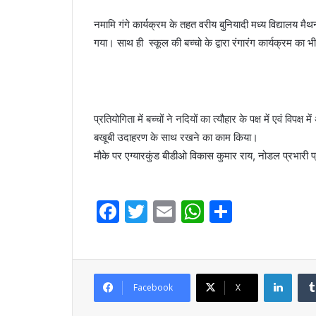
नमामि गंगे कार्यक्रम के तहत वरीय बुनियादी मध्य विद्यालय मै
गया। साथ ही स्कूल की बच्चो के द्वारा रंगारंग कार्यक्रम क
प्रतियोगिता में बच्चों ने नदियों का त्यौहार के पक्ष में एवं विपक्
बखूबी उदाहरण के साथ रखने का काम किया।
मौके पर एग्यारकुंड बीडीओ विकास कुमार राय, नोडल प्रभारी प्
F
T
E
W
S
a
w
m
h
h
c
itt
ai
at
ar
e
er
l
s
e
Linke
Facebook
X
b
A