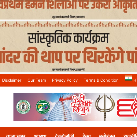
Disclaimer
Our Team
Privacy Policy
Terms & Condition
H
and No.1 News Channel
ताजा खबर
अपराध
टेक्नोलॉजी
हेल्थ
मनोरंजन
राजनीत