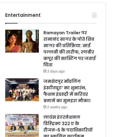
Entertainment
Ramayan Trailer पर
रामानंद सागर के पोते शिव
सागर की प्रतिक्रिया: साई
पल्लवी की तारीफ, रणबीर
कपूर की कास्टिंग पर जताई
चिंता
3 days ago
जमशेदपुर मॉडलिंग
इंस्टीट्यूट’ का शुभारंभ,
फैशन इंडस्ट्री में करियर
बनाने का सुनहरा मौका।
2 weeks ago
लायंस इंटरनेशनल
डिस्ट्रिक्ट 322 ए के
रीजन-5 के पदाधिकारियों
का स्कूलिंग कार्यक्रम