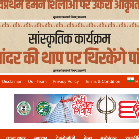
Disclaimer
Our Team
Privacy Policy
Terms & Condition
H
and No.1 News Channel
ताजा खबर
अपराध
टेक्नोलॉजी
हेल्थ
मनोरंजन
राजनीत