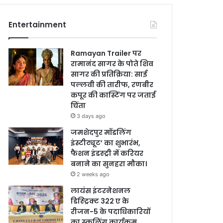
Entertainment
Ramayan Trailer पर
रामानंद सागर के पोते शिव
सागर की प्रतिक्रिया: साई
पल्लवी की तारीफ, रणबीर
कपूर की कास्टिंग पर जताई
चिंता
3 days ago
जमशेदपुर मॉडलिंग
इंस्टीट्यूट’ का शुभारंभ,
फैशन इंडस्ट्री में करियर
बनाने का सुनहरा मौका।
2 weeks ago
लायंस इंटरनेशनल
डिस्ट्रिक्ट 322 ए के
रीजन-5 के पदाधिकारियों
का स्कूलिंग कार्यक्रम