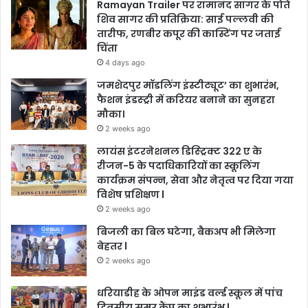
Ramayan Trailer पर रामानंद सागर के पोते
शिव सागर की प्रतिक्रिया: साई पल्लवी की
तारीफ, रणबीर कपूर की कास्टिंग पर जताई
चिंता
4 days ago
जमशेदपुर मॉडलिंग इंस्टीट्यूट’ का शुभारंभ,
फैशन इंडस्ट्री में करियर बनाने का सुनहरा
मौका।
2 weeks ago
लायंस इंटरनेशनल डिस्ट्रिक्ट 322 ए के
रीजन-5 के पदाधिकारियों का स्कूलिंग
कार्यक्रम संपन्न, सेवा और नेतृत्व पर दिया गया
विशेष प्रशिक्षण l
2 weeks ago
बिजली का बिल घटेगा, बैकअप भी मिलेगा
बेहतर l
2 weeks ago
धरियाडीह के ओपन माइंड वर्ल्ड स्कूल में पांच
दिवसीय समर कैंप का शुभारंभ l