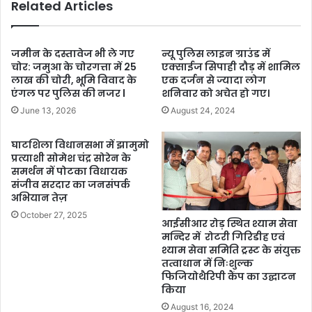
Related Articles
जमीन के दस्तावेज भी ले गए
न्यू पुलिस लाइन ग्राउंड में
चोर: जमुआ के चोरगत्ता में 25
एक्साईज सिपाही दौड़ में शामिल
लाख की चोरी, भूमि विवाद के
एक दर्जन से ज्यादा लोग
एंगल पर पुलिस की नजर l
शनिवार को अचेत हो गए।
June 13, 2026
August 24, 2024
घाटशिला विधानसभा में झामुमो
प्रत्याशी सोमेश चंद्र सोरेन के
समर्थन में पोटका विधायक
संजीव सरदार का जनसंपर्क
अभियान तेज़
October 27, 2025
आईसीआर रोड़ स्थित श्याम सेवा
मन्दिर में रोटरी गिरिडीह एवं
श्याम सेवा समिति ट्रस्ट के संयुक्त
तत्वाधान में निःशुल्क
फिजियोथैरिपी कैंप का उद्घाटन
किया
August 16, 2024