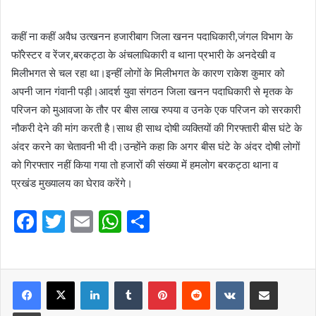
कहीं ना कहीं अवैध उत्खनन हजारीबाग जिला खनन पदाधिकारी,जंगल विभाग के
फॉरेस्टर व रेंजर,बरकट्ठा के अंचलाधिकारी व थाना प्रभारी के अनदेखी व
मिलीभगत से चल रहा था।इन्हीं लोगों के मिलीभगत के कारण राकेश कुमार को
अपनी जान गंवानी पड़ी।आदर्श युवा संगठन जिला खनन पदाधिकारी से मृतक के
परिजन को मुआवजा के तौर पर बीस लाख रुपया व उनके एक परिजन को सरकारी
नौकरी देने की मांग करती है।साथ ही साथ दोषी व्यक्तियों की गिरफ्तारी बीस घंटे के
अंदर करने का चेतावनी भी दी।उन्होंने कहा कि अगर बीस घंटे के अंदर दोषी लोगों
को गिरफ्तार नहीं किया गया तो हजारों की संख्या में हमलोग बरकट्ठा थाना व
प्रखंड मुख्यालय का घेराव करेंगे।
F
T
E
W
S
a
w
m
h
h
c
itt
ai
at
ar
e
er
l
LinkedIn
s
Tumblr
e
Pinterest
Reddit
VKontakte
Share via Email
b
A
Print