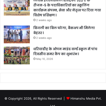
लायंस इंटरनेशनल डिस्ट्रिक्ट 322 ए के
रीजन-5 के पदाधिकारियों का स्कूलिंग
कार्यक्रम संपन्न, सेवा और नेतृत्व पर दिया गया
विशेष प्रशिक्षण l
2 weeks ago
बिजली का बिल घटेगा, बैकअप भी मिलेगा
बेहतर l
2 weeks ago
धरियाडीह के ओपन माइंड वर्ल्ड स्कूल में पांच
दिवसीय समर कैंप का शुभारंभ l
May 10, 2026
© Copyright 2026, All Rights Reserved |
Himanshu Media Pvt.