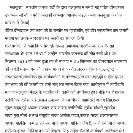
चलकुशा
: भारतीय जनता पार्टी के द्वारा चलकुशा मे मनाई गई पंडित दीनदयाल
उपाध्याय जी की जयंतीl जिसकी अध्यक्षता भाजपा मंडलअध्यक्ष चलकुशा अशोक
वर्णवाल ने किया|
पंडित दीनदयाल उपाध्याय जी के तस्वीर पर पुष्पांजलि, एवं दीप प्रज्वलित कर जयंती
मनाया एवं उनके मार्गदर्शन पर चलने का संकल्प लियेl
श्री वर्णवाल ने कहा कि पंडित दीनदयाल उपाध्याय भारतीय जनसंघ के सह-
संस्थापक थे! साल 1951 में उन्होंने भारतीय जनसंघ की नींव रखी थी l 25
सितम्बर 1916 को जन्म हुआ तब से भाजपा ने 25 सितम्बर को दीनदयाल उपाध्याय
की जयंती मनाया गया वो एकात्म मानव के प्रणेता,प्रखर विचारक, उत्कृष्ट
संगठनकर्ता,सत्यनिष्ठ एवं कार्यकर्ताओं के प्रेरणास्रोत परम श्रद्धये पं दीन दयाल
उपाध्याय जी की जयंती पर उन्हें शत् शत् नमन किया गया! कार्यक्रम में उपस्थिति
भाजपा चलकुशा मंडल के पदाधिकारी, कार्यकर्त्ता उपस्थित हुए l मौके पर विधायक
प्रतिनिधि दिनेश सिंह ,मंडल उपाध्यक्ष विजय चौधरी,महामंत्री अजय सिंह,श्याम
सुंदर यादव,पुर्व अध्यक्ष राजेंद्र साव,सांसद प्रतिनिधि सुबोध चौधरी,सुखदेव
यादव,युवा मोर्चा अध्यक्ष बासुदेव यादव,अशोक यादव,राजेश यादव,अल्पसंख्यक
अध्यक्ष मोहसिन कमाल,हरिजन मोर्चा अध्यक्ष गोविन्द चौधरी, आदिवासी मोर्चा अध्यक्ष
श्रीराम हासदा,मिडिया प्रभारी विक्रम सिंह सहित सैकड़ों कार्यकर्ता उपस्थित थे l