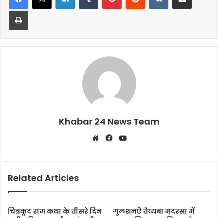
b
A
Print
o
p
o
p
k
Khabar 24 News Team
Website
Facebook
YouTube
Related Articles
चित्रकूट राम कथा के तीसरे दिन
गुलशनऐ तैय्यबा मदरसा में