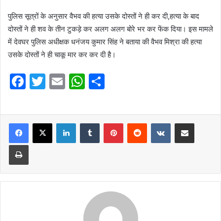
पुलिस सूत्रों के अनुसार वैभव की हत्या उसके दोस्तों ने ही कर दी,हत्या के बाद
दोस्तों ने ही शव के तीन टुकड़े कर अलग अलग बोरे भर कर फेंक दिया। इस मामले
में देवघर पुलिस अधीक्षक धनंजय कुमार सिंह ने बताया की वैभव मिश्रा की हत्या
उसके दोस्तों ने ही चाकू मार कर कर दी है।
F
T
E
W
S
a
w
m
h
h
c
itt
ai
at
ar
e
er
l
LinkedIn
s
Tumblr
e
Pinterest
Reddit
VKontakte
Share via Email
b
A
Print
o
p
o
p
k