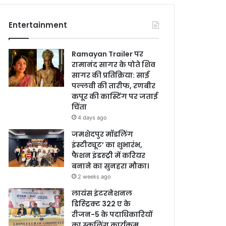
Entertainment
Ramayan Trailer पर
रामानंद सागर के पोते शिव
सागर की प्रतिक्रिया: साई
पल्लवी की तारीफ, रणबीर
कपूर की कास्टिंग पर जताई
चिंता
4 days ago
जमशेदपुर मॉडलिंग
इंस्टीट्यूट’ का शुभारंभ,
फैशन इंडस्ट्री में करियर
बनाने का सुनहरा मौका।
2 weeks ago
लायंस इंटरनेशनल
डिस्ट्रिक्ट 322 ए के
रीजन-5 के पदाधिकारियों
का स्कूलिंग कार्यक्रम