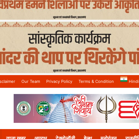
sclaimer
Our Team
Privacy Policy
Terms & Condition
Hindi
and No.1 News Channel
ताजा खबर
अपराध
टेक्नोलॉजी
हेल्थ
मनोरंजन
राजनीत