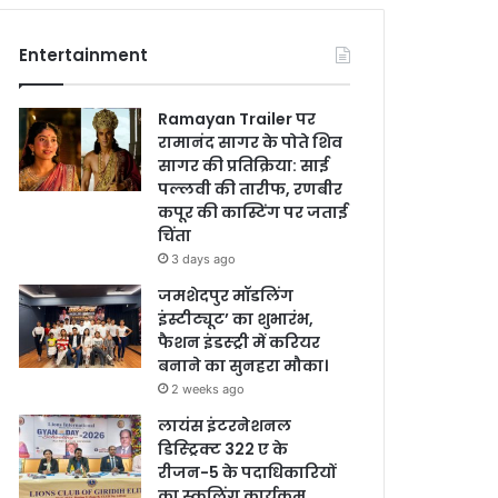
Entertainment
Ramayan Trailer पर
रामानंद सागर के पोते शिव
सागर की प्रतिक्रिया: साई
पल्लवी की तारीफ, रणबीर
कपूर की कास्टिंग पर जताई
चिंता
3 days ago
जमशेदपुर मॉडलिंग
इंस्टीट्यूट’ का शुभारंभ,
फैशन इंडस्ट्री में करियर
बनाने का सुनहरा मौका।
2 weeks ago
लायंस इंटरनेशनल
डिस्ट्रिक्ट 322 ए के
रीजन-5 के पदाधिकारियों
का स्कूलिंग कार्यक्रम