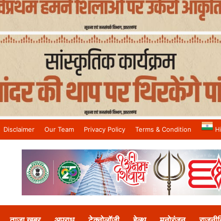
Disclaimer
Our Team
Privacy Policy
Terms & Condition
H
and No.1 News Channel
ताजा खबर
अपराध
टेक्नोलॉजी
हेल्थ
मनोरंजन
राजनीत