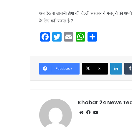
अब देखना लाजमी होगा की दिल्ली सरकार ने मजदूरो को अपने ग
के लिए बड़ी सवाल है ?
F
T
E
W
S
a
w
m
h
h
c
itt
ai
at
ar
e
er
l
s
e
Linke
Facebook
X
b
A
o
p
o
p
k
Khabar 24 News T
Website
Facebook
YouTube