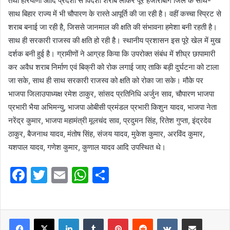
तथा हरियाणा आदि प्रदेशों से विदेशी शराब लाकर पूरे हजारीबाग जिले के साथ-
साथ बिहार राज्य में भी चौपारण के रास्ते आपूर्ति की जा रही है। वहीं कच्चा स्प्रिट से
शराब बनाई जा रही है, जिससे जानमाल की क्षति की संभावना हमेशा बनी रहती है।
साथ ही सरकारी राजस्व की क्षति हो रही है। स्थानीय प्रशासन इस पूरे खेल में मुख
दर्शक बनी हुई है। ग्रामीणों ने आग्रह किया कि उपरोक्त संबंध में शीघ्र छापामारी
कर अवैध शराब निर्माण एवं बिक्री को रोक लगाई जाए ताकि बड़ी दुर्घटना को टाला
जा सके, साथ ही साथ सरकारी राजस्व को क्षति को रोका जा सके। मौके पर
भाजपा जिलाउपाध्यक्ष रमेश ठाकुर, सांसद प्रतिनिधि अर्जुन साव, चौपारण भाजपा
प्रभारी भैया अभिमन्यु, भाजपा ओबीसी प्रमंडल प्रभारी किशुन यादव, भाजपा नेता
नरेंद्र कुमार, भाजपा महामंत्री मूलचंद साव, प्रदुमन सिंह, रितेश गुप्ता, इंद्रदेव
ठाकुर, बैजनाथ यादव, मंतोष सिंह, संजय यादव, मुकेश कुमार, अरविंद कुमार,
यशपाल यादव, गणेश कुमार, कुणाल यादव आदि उपस्थित थे।
F
T
E
W
S
a
w
m
h
h
c
itt
ai
at
ar
e
er
l
LinkedIn
s
Tumblr
e
Pinterest
Reddit
VKontakte
Share via Email