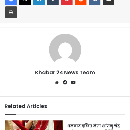
b
A
Print
o
p
o
p
k
Khabar 24 News Team
Website
Facebook
YouTube
Related Articles
धनबाद दलित नेता शांतनु चंद्र