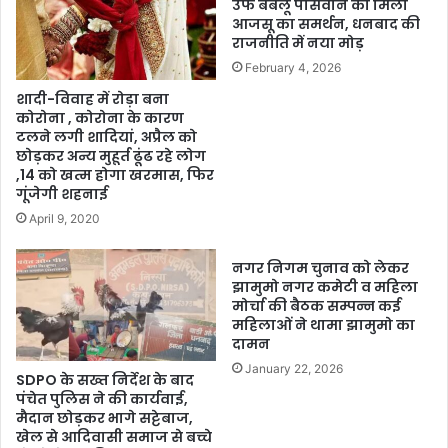
उर्फ बबलू पासवान को मिला
आजसू का समर्थन, धनबाद की
राजनीति में नया मोड़
February 4, 2026
शादी-विवाह में रोड़ा बना
कोरोना , कोरोना के कारण
टलने लगी शादियां, अप्रैल को
छोड़कर अन्य मुहूर्त ढूंढ रहे लोग
,14 को खत्म होगा खरमास, फिर
गूंजेगी शहनाई
April 9, 2020
नगर निगम चुनाव को लेकर
झामुमो नगर कमेटी व महिला
मोर्चा की बैठक सम्पन्न कई
महिलाओं ने थामा झामुमो का
दामन
January 22, 2026
SDPO के सख्त निर्देश के बाद
पंचेत पुलिस ने की कार्यवाई,
मैदान छोड़कर भागे सट्टेबाज,
खेल से आदिवासी समाज से बच्चे