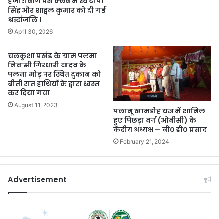
हजारीबाग प्रेस क्लब में स्व टीपी
सिंह और शाद्वल कुमार को दी गई
श्रद्धांजलि l
April 30, 2026
चलकुशा प्रखंड के ग्राम पलमा
निवासी गिरधारी यादव के
पलमा मोड़ पर स्थित दुकान को
बीती रात हाथियों के द्वारा ध्वस्त
कर दिया गया
August 11, 2023
पलामू खामडीह यज्ञ में शामिल
हुए पिछड़ा वर्ग (ओबीसी) के
केंद्रीय अध्यक्ष — बी० डी० प्रसाद
February 21, 2024
Advertisement