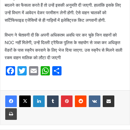
बदलने का फैसला करते हैं तो उन्हें इसकी अनुमति दी जाएगी. हालांकि इसके लिए
उन्हें विभाग में आवेदन देकर परमीशन लेनी होगी. ऐसे वाहन चालकों को
सर्टिफिफाइड एजेंसियों से ही गाड़ियों में इलेक्ट्रिक किट लगवानी होगी.
विभाग ने चेतावनी दी कि अपनी अधिकतम अवधि पार कर चुके जिन वाहनों को
NOC नहीं मिलेगी, उन्हें दिल्ली ट्रैफिक पुलिस के सहयोग से जब्त कर अधिकृत
वेंडरों के पास स्क्रैप करवाने के लिए भेज दिया जाएगा. उस स्क्रैप से मिलने वाली
रकम वाहन मालिक को लौटा दी जाएगी
F
T
E
W
S
a
w
m
h
h
c
itt
ai
at
ar
e
er
l
LinkedIn
s
Tumblr
e
Pinterest
Reddit
VKontakte
Share via Email
b
A
Print
o
p
o
p