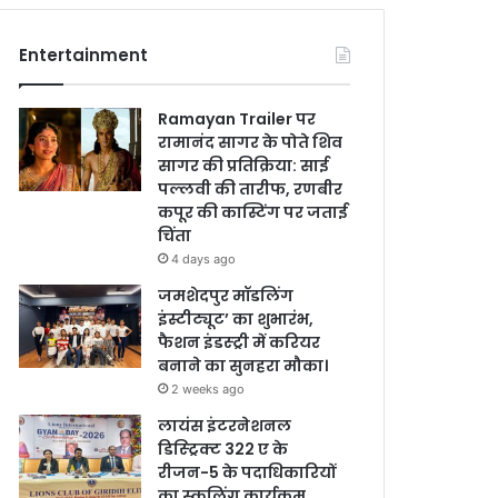
Entertainment
Ramayan Trailer पर
रामानंद सागर के पोते शिव
सागर की प्रतिक्रिया: साई
पल्लवी की तारीफ, रणबीर
कपूर की कास्टिंग पर जताई
चिंता
4 days ago
जमशेदपुर मॉडलिंग
इंस्टीट्यूट’ का शुभारंभ,
फैशन इंडस्ट्री में करियर
बनाने का सुनहरा मौका।
2 weeks ago
लायंस इंटरनेशनल
डिस्ट्रिक्ट 322 ए के
रीजन-5 के पदाधिकारियों
का स्कूलिंग कार्यक्रम