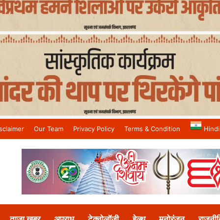
sclaimer
Our Team
Privacy Policy
Terms & Condition
Hindi
and No.1 News Channel
ताजा खबर
अपराध
टेक्नोलॉजी
हेल्थ
मनोरंजन
राजनीत