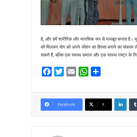
है, और हमें शारीरिक और मानसिक रूप से मजबूत बनाता है। मु
को मिलकर योग को अपने जीवन का हिस्सा बनाने का संकल्प ल
सकते हैं, बल्कि एक स्वस्थ समाज और एक स्वस्थ राष्ट्र के निर
F
T
E
W
S
a
w
m
h
h
c
itt
ai
at
ar
e
er
l
s
e
Linke
Facebook
X
b
A
o
p
o
p