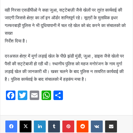
वही निरसा एसडीपीओ ने कहा जुआ, सट्टेबाज़ी जैसे खेलों पर तुरंत कार्यवाई की
जाएगी जिससे क्षेत्र का लॉ इन ऑर्डर शान्तिपूर्ण रहे। सूत्रों के मुताविक इधर
गल्फरबाड़ी पुलिस ने भी दूधियापानी में चल रहे खेल को बंद करने का संचालको को
सख्त
निर्देश दिया है।
दरअसल क्षेत्र में मुर्गा लड़ाई खेल के पीछे झंडी मुंडी, जुआ , डाइस जैसे खेलो पर
पैसों की सट्टेबाजी हो रही थी। स्थानीय पुलिस को महज मनोरंजन के नाम मुर्गा
लड़ाई खेल की जानकारी थी। खबर चलने के बाद पुलिस न तत्वरित कार्यवाई की
है। पुलिस कार्यवाई के बाद संचालको में हड़कंप मचा है।
F
T
E
W
S
a
w
m
h
h
c
itt
ai
at
ar
e
er
l
LinkedIn
s
Tumblr
e
Pinterest
Reddit
VKontakte
Share via Email