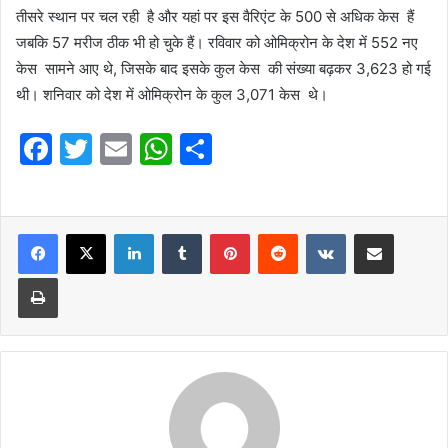
तीसरे स्‍थान पर चल रही है और यहां पर इस वैरिएंट के 500 से अधिक केस हैं
जबकि 57 मरीज ठीक भी हो चुके हैं। रविवार को ओमिक्रोन के देश में 552 नए
केस सामने आए थे, जिसके बाद इसके कुल केस की संख्या बढ़कर 3,623 हो गई
थी। शनिवार को देश में ओमिक्रोन के कुल 3,071 केस थे।
F
T
E
W
S
a
w
m
h
h
c
itt
ai
at
ar
e
er
l
LinkedIn
s
Tumblr
e
Pinterest
Reddit
VKontakte
Share via Email
b
A
Print
o
p
o
p
k