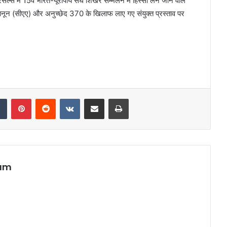
सेल्स में 15वें भारत-यूरोपीय संघ शिखर सम्मेलन में हिस्सा लेने जाने वाले
 कानून (सीएए) और अनुच्छेद 370 के खिलाफ लाए गए संयुक्त प्रस्ताव पर
dIn
Tumblr
Pinterest
Reddit
VKontakte
Share via Email
Print
eam