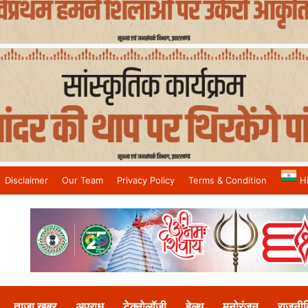
Disclaimer
Our Team
Privacy Policy
Terms & Condition
H
and No.1 News Channel
ताजा खबर
अपराध
टेक्नोलॉजी
हेल्थ
मनोरंजन
राजनीत