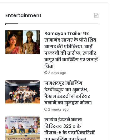
Entertainment
Ramayan Trailer पर
रामानंद सागर के पोते शिव
सागर की प्रतिक्रिया: साई
पल्लवी की तारीफ, रणबीर
कपूर की कास्टिंग पर जताई
चिंता
3 days ago
जमशेदपुर मॉडलिंग
इंस्टीट्यूट’ का शुभारंभ,
फैशन इंडस्ट्री में करियर
बनाने का सुनहरा मौका।
2 weeks ago
लायंस इंटरनेशनल
डिस्ट्रिक्ट 322 ए के
रीजन-5 के पदाधिकारियों
का स्कूलिंग कार्यक्रम